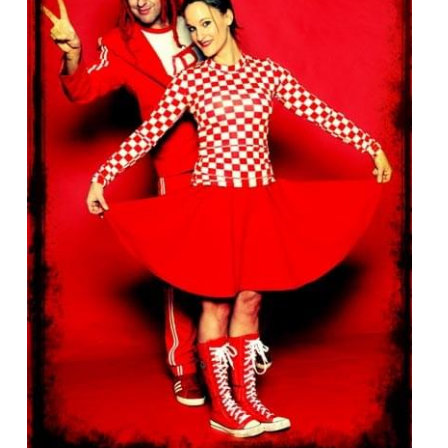
Boer!
De ReisRus
Welkom Sinterklaas!